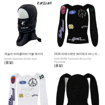
케슬러 바라클라바 더블 레이어
2526 비에스래빗 패치워크 버니 이어 페이스마스크 BLACK
kessler balaclava double layer
2526 BSRB Patchwork Bunny Ear
(품절)
Facemask
(품절)