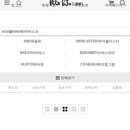
로그인
회원가입
주문조회
마이페이지
바라클라바/워머/마스크
|
686/육팔육
AIRBLASTER/에어블라스터
|
BREATH/브레스
BSRABBIT/비에스래빗
|
BURTON/버튼
CRABGRAB/크랩그랩
|
DAKINE/다카인
DIMITO/디미토
전체보기
|
최신순
EBS/이비에스
낮은가격
높은가격
HELLOW/헬로우
판매순위
상품명
|
KESSLER/케슬러
OAKLEY/오클리
|
VIRUS/바이러스