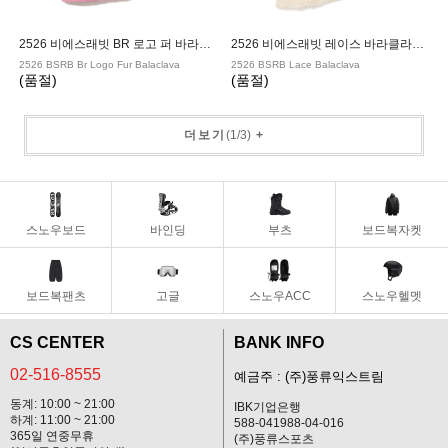
2526 비에스래빗 BR 로고 퍼 바라클라바 PINK
2526 비에스래빗 레이스 바라클라바 CREAM
2526 BSRB Br Logo Fur Balaclava
2526 BSRB Lace Balaclava
(품절)
(품절)
더보기
(
1
/
3
)
+
스노우보드
바인딩
부츠
보드복자켓
보드복팬츠
고글
스노우ACC
스노우헬멧
CS CENTER
BANK INFO
02-516-8555
예금주 : (주)풍류익스트림
동계: 10:00 ~ 21:00
IBK기업은행
하계: 11:00 ~ 21:00
588-041988-04-016
365일 연중무휴
(주)풍류스포츠