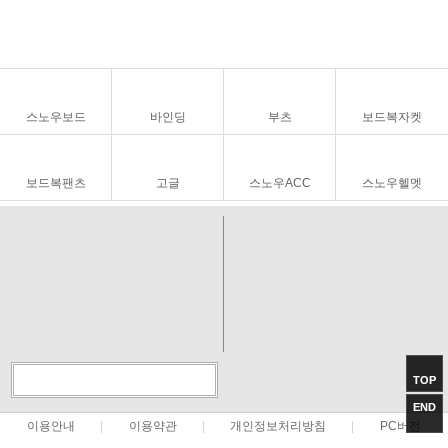
스노우보드
바인딩
부츠
보드복자켓
보드복팬츠
고글
스노우ACC
스노우헬멧
CS CENTER
BANK INFO
02-516-8555
예금주 : (주)풍류익스트림
동계: 10:00 ~ 21:00
IBK기업은행
하계: 11:00 ~ 21:00
588-041988-04-016
365일 연중무휴
(주)풍류스포츠
(임시공휴일공지안내)
-명작튜닝:엣징왁싱및수리
고객센터 연결
TOP
TOP
END
END
이용안내
이용약관
개인정보처리방침
PC버전