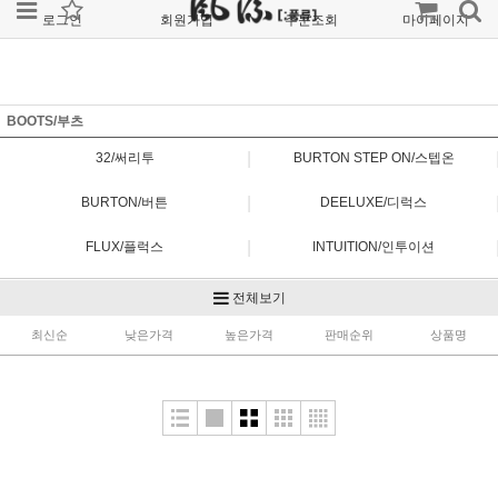
로그인
회원가입
주문조회
마이페이지
BOOTS/부츠
|
32/써리투
BURTON STEP ON/스텝온
|
BURTON/버튼
DEELUXE/디럭스
|
FLUX/플럭스
INTUITION/인투이션
|
K2/케이투
NITRO/나이트로
전체보기
|
최신순
NORTHWAVE/노스웨이브
낮은가격
높은가격
POWERRIDE/파워라이드
판매순위
상품명
|
RIDE/라이드
SALOMON/살로몬
|
VANS/반스