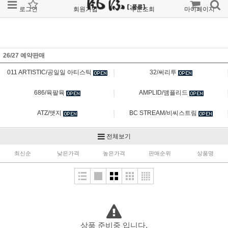
로그인
회원가입
주문조회
마이페이지
26/27 예약판매
|
011 ARTISTIC/공일일 아티스틱
32/써리투
|
686/육팔육
AMPLID/앰플리드
|
ATZ/앳지
BC STREAM/비씨스트림
|
BURTON [AK]/버튼 에이케이
BURTON HARDGOOD/버튼 장비
전체보기
|
최신순
낮은가격
높은가격
BURTON SOFTGOOD/버튼 소프트굿
BURTON STEP ON/버튼 스텝온
판매순위
상품명
|
CAPITA/캐피타
CLEW/클루
|
DAKINE/다카인
DEELUXE/디럭스
|
DICE/다이스
DRAGON/드래곤
상품 준비중 입니다.