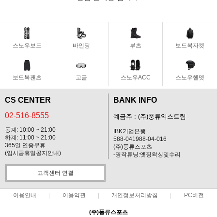
|
DRAKE/드레이크
ENGUARD/엔가드
|
EBS/이비에스
FANATIC / 파나틱
|
스노우보드
FASE/페이즈 바인딩
바인딩
FIELD EARTH/필드어스
부츠
보드복자켓
|
FLUX/플럭스
FNTC/에프앤티씨
보드복팬츠
고글
스노우ACC
스노우헬멧
|
FORUM/포럼
GRAY/그레이
CS CENTER
BANK INFO
|
GIRO/지로
GT/지티
02-516-8555
예금주 : (주)풍류익스트림
|
INTUITION/인투이션
JONES/존스
동계: 10:00 ~ 21:00
IBK기업은행
하계: 11:00 ~ 21:00
588-041988-04-016
|
K2/케이투
KARNA/카르나
365일 연중무휴
(주)풍류스포츠
(임시공휴일공지안내)
-명작튜닝:엣징왁싱및수리
|
KESSLER/케슬러
LEVERAGE/레버리지
고객센터 연결
|
MDXONE/엠디엑스원
MTN ROCKSTAR/마운틴 락스타
이용안내
이용약관
개인정보처리방침
PC버전
|
MTN ROCKSTAR PLANB/마운틴 락스타 플랜비
MTN ROCKSTAR RAYS/마운틴 락스타 레이즈
(주)풍류스포츠