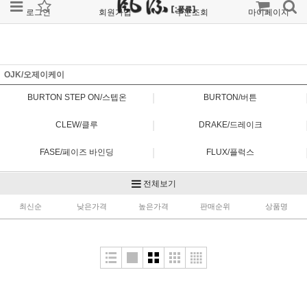
로그인
회원가입
주문조회
마이페이지
OJK/오제이케이
|
BURTON STEP ON/스텝온
BURTON/버튼
|
CLEW/클루
DRAKE/드레이크
|
FASE/페이즈 바인딩
FLUX/플럭스
|
NOW/나우
OJK/오제이케이
전체보기
|
최신순
RIDE/라이드
낮은가격
높은가격
SALOMON/살로몬
판매순위
상품명
|
SP/에스피
UNION/유니온
|
YES/예스
PLATEPIA/플레이트피아