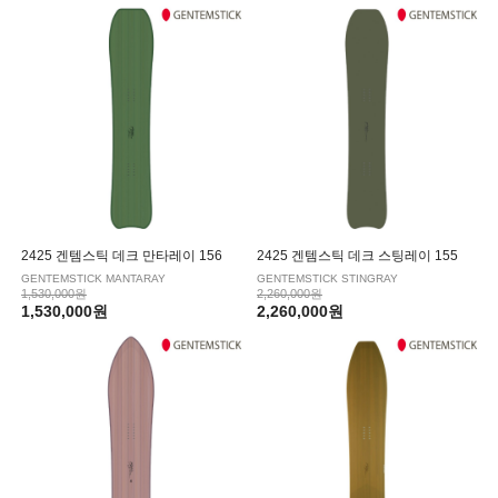
|
KESSLER/케슬러
LEVERAGE/레버리지
|
NITRO/나이트로
NOAH/노아
|
NOBILE/노빌레
NOVEMBER/노벰버
|
NUMBER/넘버
OES/오이에스
|
OGASAKA/오가사카
PLUTONIUM/플루토늄
|
PUBLIC/퍼블릭
RICE28/라이스28
2425 겐템스틱 데크 만타레이 156
2425 겐템스틱 데크 스팅레이 155
GENTEMSTICK MANTARAY
GENTEMSTICK STINGRAY
|
SALOMON/살로몬
SKIATE/스키에이트
1,530,000원
2,260,000원
1,530,000원
2,260,000원
|
VIRUS/바이러스
YES/예스
|
YONEX/요넥스
WRX/더블유알엑스
|
WASD/와드
UKIYO/유키오