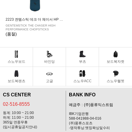
2223 겐템스틱 데크 더 체이서 HP 찹스틱스 155
GENTEMSTICK THE CHASER HIGH
PERFORMANCE CHOPSTICKS
(품절)
스노우보드
바인딩
부츠
보드복자켓
보드복팬츠
고글
스노우ACC
스노우헬멧
CS CENTER
BANK INFO
02-516-8555
예금주 : (주)풍류익스트림
동계: 10:00 ~ 21:00
IBK기업은행
하계: 11:00 ~ 21:00
588-041988-04-016
365일 연중무휴
(주)풍류스포츠
(임시공휴일공지안내)
-명작튜닝:엣징왁싱및수리