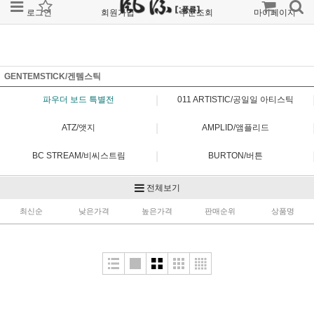
로그인
회원가입
주문조회
마이페이지
GENTEMSTICK/겐템스틱
|
파우더 보드 특별전
011 ARTISTIC/공일일 아티스틱
|
ATZ/앳지
AMPLID/앰플리드
|
BC STREAM/비씨스트림
BURTON/버튼
|
CAPITA/캐피타
ENGUARD/엔가드
전체보기
|
최신순
FIELD EARTH/필드어스
낮은가격
높은가격
판매순위
FLUX/플럭스
상품명
|
FNTC/에프앤티씨
FORUM/포럼
|
GENTEMSTICK/겐템스틱
GRAY/그레이
|
GT/지티
JONES/존스