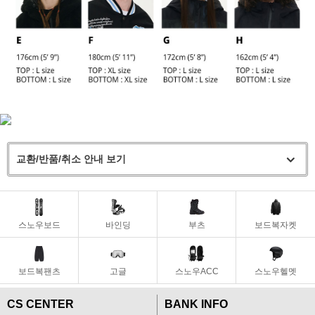
교환/반품/취소 안내 보기
스노우보드
바인딩
부츠
보드복자켓
보드복팬츠
고글
스노우ACC
스노우헬멧
CS CENTER
BANK INFO