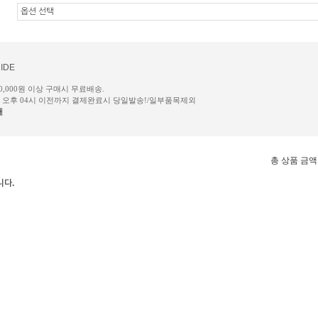
IDE
50,000원 이상 구매시 무료배송.
일 오후 04시 이전까지 결제완료시 당일발송!/일부품목제외
내
총 상품 금액
니다.