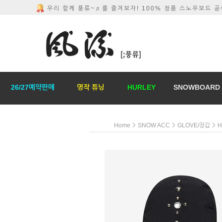
우리 함께 풍류~♬를 즐겨보자! 100% 정품 스노우보드 
26/27예약판매
명작 튜닝
HURLEY
SNOWBOARD
Home
SNOW ACC
GLOVE/장갑
H