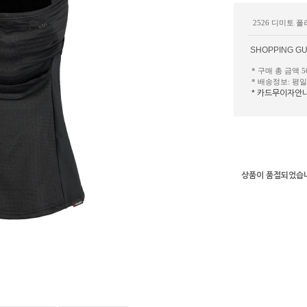
2526 디미토 
SHOPPING GU
* 구매 총 금액 
* 배송정보: 평
* 카드무이자안
상품이 품절되었습