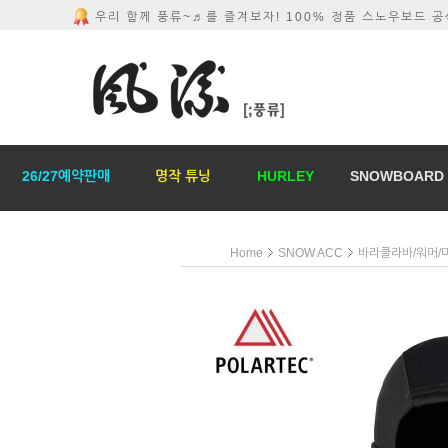
우리 함께 풍류~♬를 즐겨보자! 100% 정품 스노우보드 
26/27예약판매
명작 튜닝
HURLEY
SNOWBOARD
Home
SNOW ACC
바라클라바/워머/