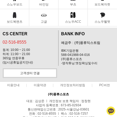
스노우보드
바인딩
부츠
보드복자켓
보드복팬츠
고글
스노우ACC
스노우헬멧
CS CENTER
BANK INFO
02-516-8555
예금주 : (주)풍류익스트림
동계: 10:00 ~ 21:00
IBK기업은행
하계: 11:00 ~ 21:00
588-041988-04-016
365일 연중무휴
(주)풍류스포츠
(임시공휴일공지안내)
-명작튜닝:엣징왁싱및수리
고객센터 연결
이용안내
이용약관
개인정보처리방침
PC버전
(주)풍류스포츠
대표 : 김상준 ㅣ 개인정보 보호 책임자 : 정창현
사업자 등록번호 : 673-85-02934
통신판매업신고번호 : 2025-서울강남-03601
전화 : 02-516-8555 ㅣ 팩스 : 02-516-7257