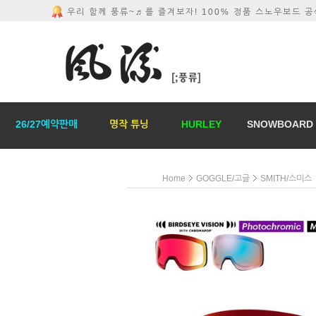
우리 함께 풍류~♬를 즐겨보자! 100% 정품 스노우보드 
26/27예약판매
명작 튜닝
HURLEY
SNOWBOARD
Home
GOGGLE/고글
SMITH/스미스