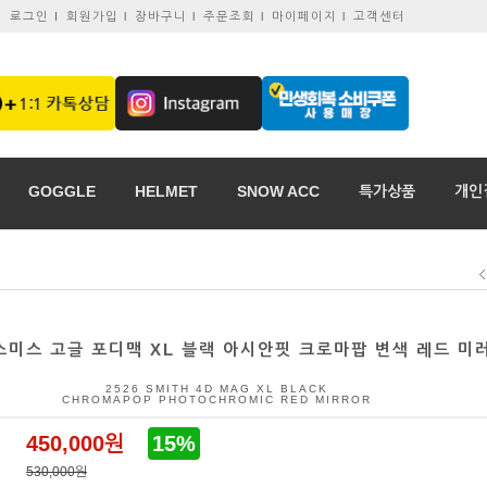
로그인 I
회원가입 l
장바구니 l
주문조회 l
마이페이지 l
고객센터
GOGGLE
HELMET
SNOW ACC
특가상품
개인
 스미스 고글 포디맥 XL 블랙 아시안핏 크로마팝 변색 레드 미
2526 SMITH 4D MAG XL BLACK
CHROMAPOP PHOTOCHROMIC RED MIRROR
450,000
원
15%
530,000원