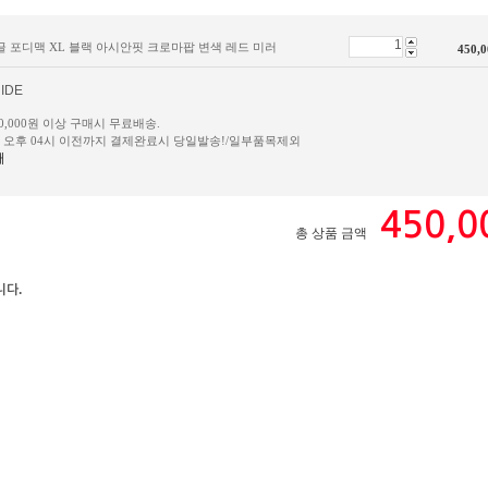
고글 포디맥 XL 블랙 아시안핏 크로마팝 변색 레드 미러
450,0
IDE
50,000원 이상 구매시 무료배송.
일 오후 04시 이전까지 결제완료시 당일발송!/일부품목제외
내
450,0
총 상품 금액
니다.