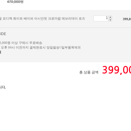
470,000원
 고글 포디맥 화이트 베이퍼 아시안핏 크로마팝 에브리데이 로즈
399,0
IDE
50,000원 이상 구매시 무료배송.
일 오후 04시 이전까지 결제완료시 당일발송!/일부품목제외
내
399,0
총 상품 금액
니다.