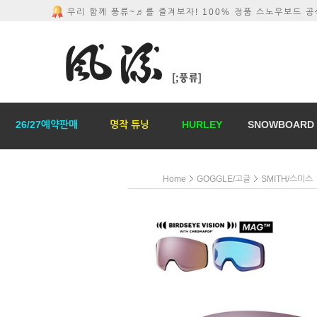
우리 함께 풍류~♬를 즐겨보자! 100% 정품 스노우보드 
26/27예약판매
명작 튜닝
HURLEY
SNOWBOARD
Home
GOGGLE/고글
SMITH/스미스