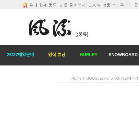
우리 함께 풍류~♬를 즐겨보자! 100% 정품 스노우보드 
26/27예약판매
명작 튜닝
HURLEY
SNOWBOARD
Home
GOGGLE/고글
IXNINE/아이