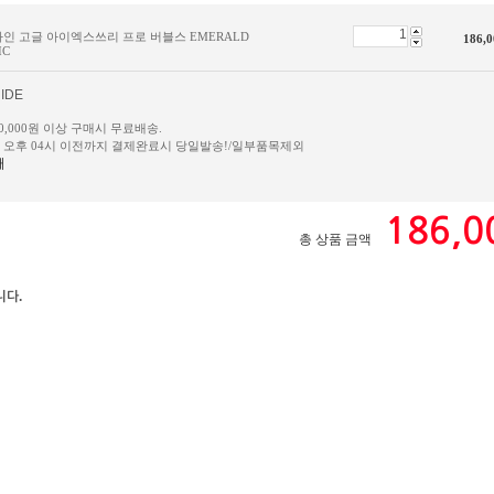
나인 고글 아이엑스쓰리 프로 버블스 EMERALD
186,0
IC
IDE
50,000원 이상 구매시 무료배송.
일 오후 04시 이전까지 결제완료시 당일발송!/일부품목제외
내
186,0
총 상품 금액
니다.