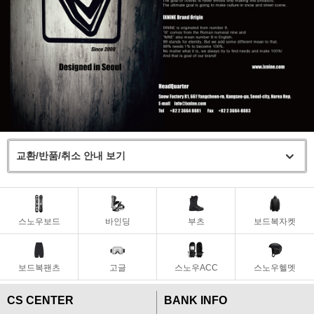
교환/반품/취소 안내 보기
스노우보드
바인딩
부츠
보드복자켓
보드복팬츠
고글
스노우ACC
스노우헬멧
CS CENTER
BANK INFO