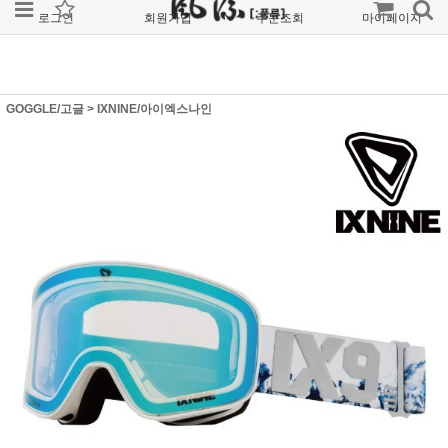
로그인
회원가입
주문조회
마이페이지
GOGGLE/고글
>
IXNINE/아이엑스나인