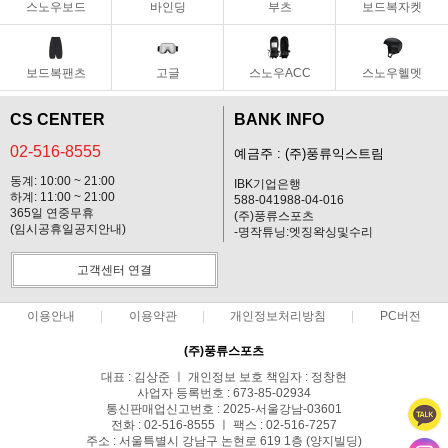
스노우보드
바인딩
부츠
보드복자켓
보드복팬츠
고글
스노우ACC
스노우헬멧
CS CENTER
BANK INFO
02-516-8555
예금주 : (주)풍류익스트림
동계: 10:00 ~ 21:00
IBK기업은행
하계: 11:00 ~ 21:00
588-041988-04-016
365일 연중무휴
(주)풍류스포츠
(임시공휴일공지안내)
-명작튜닝:엣징왁싱및수리
고객센터 연결
이용안내
이용약관
개인정보처리방침
PC버전
(주)풍류스포츠
대표 : 김상준 ㅣ 개인정보 보호 책임자 : 정창현
사업자 등록번호 : 673-85-02934
통신판매업신고번호 : 2025-서울강남-03601
전화 : 02-516-8555 ㅣ 팩스 : 02-516-7257
주소 : 서울특별시 강남구 논현로 619 1층 (양지빌딩)