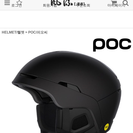
로그인
회원가입
주문조회
마이페이지
HELMET/헬멧
>
POC/피오씨