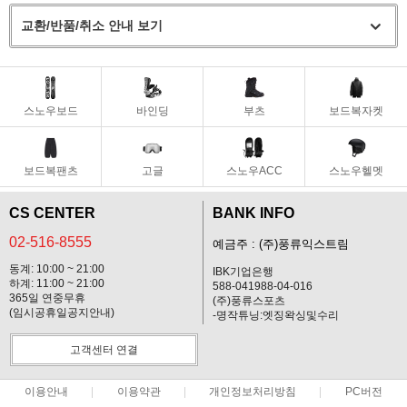
교환/반품/취소 안내 보기
스노우보드
바인딩
부츠
보드복자켓
보드복팬츠
고글
스노우ACC
스노우헬멧
CS CENTER
BANK INFO
02-516-8555
예금주 : (주)풍류익스트림
동계: 10:00 ~ 21:00
IBK기업은행
하계: 11:00 ~ 21:00
588-041988-04-016
365일 연중무휴
(주)풍류스포츠
(임시공휴일공지안내)
-명작튜닝:엣징왁싱및수리
고객센터 연결
이용안내
이용약관
개인정보처리방침
PC버전