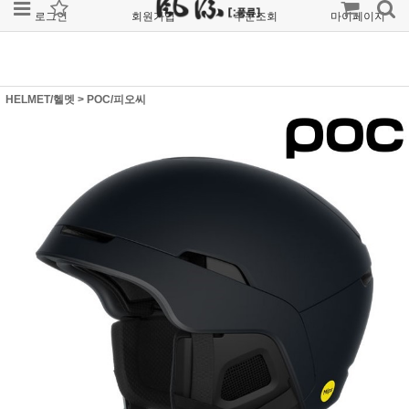
로그인
회원가입
주문조회
마이페이지
HELMET/헬멧
>
POC/피오씨