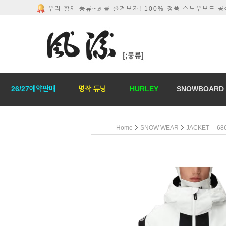
우리 함께 풍류~♬를 즐겨보자! 100% 정품 스노우보드 
26/27예약판매
명작 튜닝
HURLEY
SNOWBOARD
Home
SNOW WEAR
JACKET
68