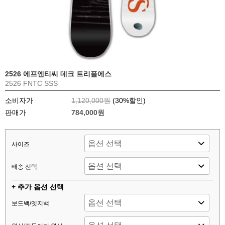
2526 에프엔티씨 데크 트리플에스
2526 FNTC SSS
소비자가
1,120,000원
(
30
%할인)
판매가
784,000원
사이즈
배송 선택
+ 추가 옵션 선택
보드백/엣지백