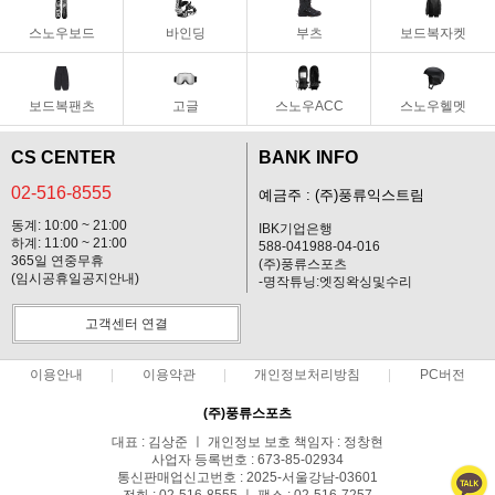
스노우보드
바인딩
부츠
보드복자켓
보드복팬츠
고글
스노우ACC
스노우헬멧
CS CENTER
BANK INFO
02-516-8555
예금주 : (주)풍류익스트림
동계: 10:00 ~ 21:00
IBK기업은행
하계: 11:00 ~ 21:00
588-041988-04-016
365일 연중무휴
(주)풍류스포츠
(임시공휴일공지안내)
-명작튜닝:엣징왁싱및수리
고객센터 연결
이용안내
이용약관
개인정보처리방침
PC버전
(주)풍류스포츠
대표 : 김상준 ㅣ 개인정보 보호 책임자 : 정창현
사업자 등록번호 : 673-85-02934
통신판매업신고번호 : 2025-서울강남-03601
전화 : 02-516-8555 ㅣ 팩스 : 02-516-7257