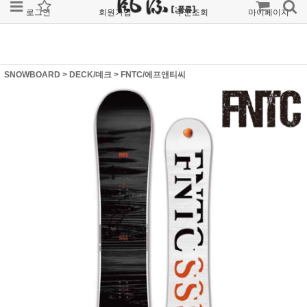
로그인
회원가입
주문조회
마이페이지
SNOWBOARD
>
DECK/데크
>
FNTC/에프앤티씨