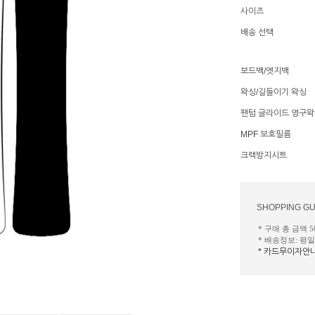
사이즈
배송 선택
보드백/엣지백
왁싱/길들이기 왁싱
팬텀 글라이드 영구
MPF 보호필름
크랙방지시트
SHOPPING GU
* 구매 총 금액 
* 배송정보: 평
* 카드무이자안