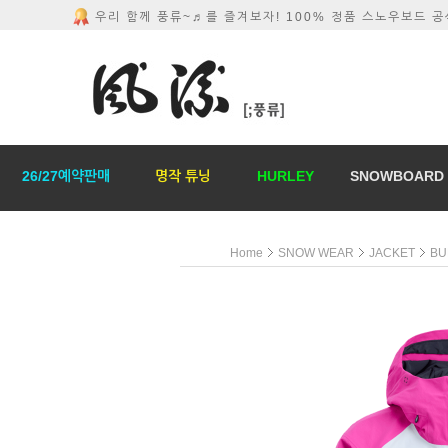
우리 함께 풍류~♬를 즐겨보자! 100% 정품 스노우보드 
26/27예약판매
명작 튜닝
HURLEY
SNOWBOARD
Home
SNOW WEAR
JACKET
BU