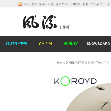
우리 함께 풍류~♬를 즐겨보자! 100% 정품 스노우보드 
26/27예약판매
명작 튜닝
HURLEY
SNOWBOARD
Home
HELMET/헬멧
SMITH/스미스