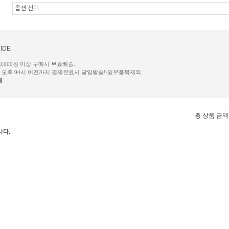
IDE
50,000원 이상 구매시 무료배송.
일 오후 04시 이전까지 결제완료시 당일발송!/일부품목제외
내
총 상품 금액
니다.