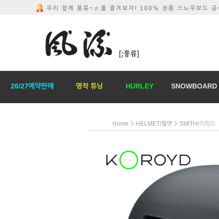
우리 함께 풍류~♬를 즐겨보자! 100% 정품 스노우보드 
26/27예약판매
명작 튜닝
HURLEY
SNOWBOARD
Home
HELMET/헬멧
SMITH/스미스