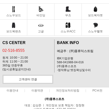
스노우보드
바인딩
부츠
보드복자켓
보드복팬츠
고글
스노우ACC
스노우헬멧
CS CENTER
BANK INFO
02-516-8555
예금주 : (주)풍류익스트림
동계: 10:00 ~ 21:00
IBK기업은행
하계: 11:00 ~ 21:00
588-041988-04-016
365일 연중무휴
(주)풍류스포츠
(임시공휴일공지안내)
-명작튜닝:엣징왁싱및수리
고객센터 연결
이용안내
이용약관
개인정보처리방침
PC버전
(주)풍류스포츠
대표 : 김상준 ㅣ 개인정보 보호 책임자 : 정창현