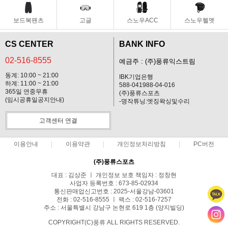
보드복팬츠
고글
스노우ACC
스노우헬멧
CS CENTER
BANK INFO
02-516-8555
예금주 : (주)풍류익스트림
동계: 10:00 ~ 21:00
IBK기업은행
하계: 11:00 ~ 21:00
588-041988-04-016
365일 연중무휴
(주)풍류스포츠
(임시공휴일공지안내)
-명작튜닝:엣징왁싱및수리
고객센터 연결
이용안내
이용약관
개인정보처리방침
PC버전
(주)풍류스포츠
대표 : 김상준 ㅣ 개인정보 보호 책임자 : 정창현
사업자 등록번호 : 673-85-02934
통신판매업신고번호 : 2025-서울강남-03601
전화 : 02-516-8555 ㅣ 팩스 : 02-516-7257
주소 : 서울특별시 강남구 논현로 619 1층 (양지빌딩)
COPYRIGHT(C)풍류 ALL RIGHTS RESERVED.