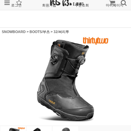
로그인
회원가입
주문조회
마이페이지
SNOWBOARD
>
BOOTS/부츠
>
32/써리투