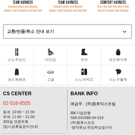
교환/반품/취소 안내 보기
스노우보드
바인딩
부츠
보드복자켓
보드복팬츠
고글
스노우ACC
스노우헬멧
CS CENTER
BANK INFO
02-516-8555
예금주 : (주)풍류익스트림
동계: 10:00 ~ 21:00
IBK기업은행
하계: 11:00 ~ 21:00
588-041988-04-016
365일 연중무휴
(주)풍류스포츠
(임시공휴일공지안내)
-명작튜닝:엣징왁싱및수리