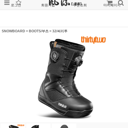
로그인
회원가입
주문조회
마이페이지
SNOWBOARD
>
BOOTS/부츠
>
32/써리투