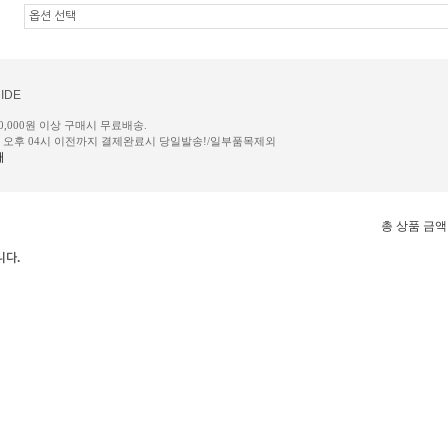
IDE
50,000원 이상 구매시 무료배송.
일 오후 04시 이전까지 결제완료시 당일발송!/일부품목제외
내
총 상품 금액
니다.