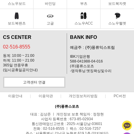
스노우보드
바인딩
부츠
보드복자켓
보드복팬츠
고글
스노우ACC
스노우헬멧
CS CENTER
BANK INFO
02-516-8555
예금주 : (주)풍류익스트림
동계: 10:00 ~ 21:00
IBK기업은행
하계: 11:00 ~ 21:00
588-041988-04-016
365일 연중무휴
(주)풍류스포츠
(임시공휴일공지안내)
-명작튜닝:엣징왁싱및수리
고객센터 연결
이용안내
이용약관
개인정보처리방침
PC버전
(주)풍류스포츠
대표 : 김상준 ㅣ 개인정보 보호 책임자 : 정창현
사업자 등록번호 : 673-85-02934
통신판매업신고번호 : 2025-서울강남-03601
전화 : 02-516-8555 ㅣ 팩스 : 02-516-7257
주소 : 서울특별시 강남구 논현로 619 1층 (양지빌딩)