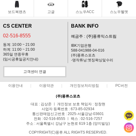
보드복팬츠
고글
스노우ACC
스노우헬멧
CS CENTER
BANK INFO
02-516-8555
예금주 : (주)풍류익스트림
동계: 10:00 ~ 21:00
IBK기업은행
하계: 11:00 ~ 21:00
588-041988-04-016
365일 연중무휴
(주)풍류스포츠
(임시공휴일공지안내)
-명작튜닝:엣징왁싱및수리
고객센터 연결
이용안내
이용약관
개인정보처리방침
PC버전
(주)풍류스포츠
대표 : 김상준 ㅣ 개인정보 보호 책임자 : 정창현
사업자 등록번호 : 673-85-02934
통신판매업신고번호 : 2025-서울강남-03601
전화 : 02-516-8555 ㅣ 팩스 : 02-516-7257
주소 : 서울특별시 강남구 논현로 619 1층 (양지빌딩)
COPYRIGHT(C)풍류 ALL RIGHTS RESERVED.