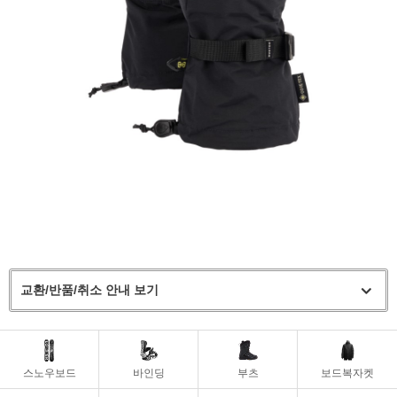
교환/반품/취소 안내 보기
스노우보드
바인딩
부츠
보드복자켓