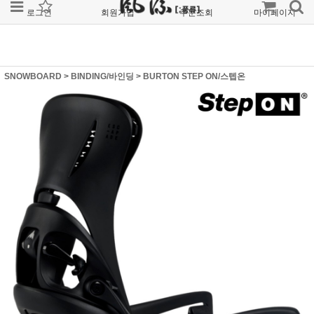
로그인
회원가입
주문조회
마이페이지
SNOWBOARD
>
BINDING/바인딩
>
BURTON STEP ON/스텝온