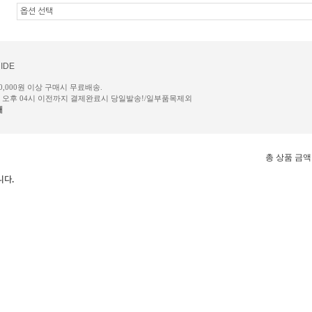
IDE
50,000원 이상 구매시 무료배송.
일 오후 04시 이전까지 결제완료시 당일발송!/일부품목제외
내
총 상품 금액
니다.