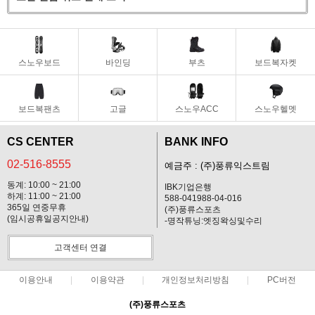
스노우보드
바인딩
부츠
보드복자켓
보드복팬츠
고글
스노우ACC
스노우헬멧
CS CENTER
BANK INFO
02-516-8555
예금주 : (주)풍류익스트림
동계: 10:00 ~ 21:00
IBK기업은행
하계: 11:00 ~ 21:00
588-041988-04-016
365일 연중무휴
(주)풍류스포츠
(임시공휴일공지안내)
-명작튜닝:엣징왁싱및수리
고객센터 연결
이용안내
이용약관
개인정보처리방침
PC버전
(주)풍류스포츠