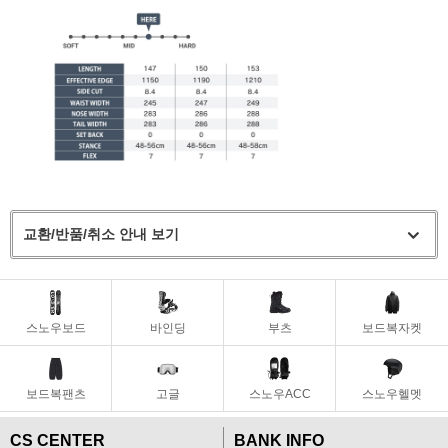
교환/반품/취소 안내 보기
스노우보드
바인딩
부츠
보드복자켓
보드복팬츠
고글
스노우ACC
스노우헬멧
CS CENTER
BANK INFO