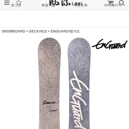
로그인
회원가입
주문조회
마이페이지
SNOWBOARD
>
DECK/데크
>
ENGUARD/엔가드