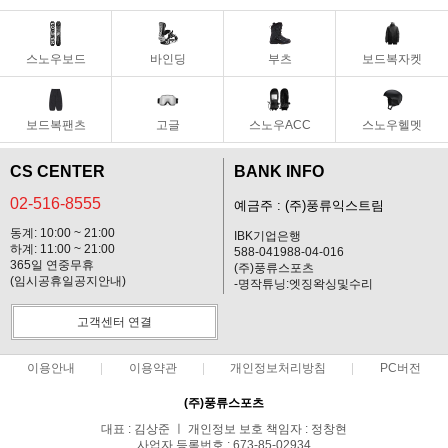
스노우보드
바인딩
부츠
보드복자켓
보드복팬츠
고글
스노우ACC
스노우헬멧
CS CENTER
BANK INFO
02-516-8555
예금주 : (주)풍류익스트림
동계: 10:00 ~ 21:00
IBK기업은행
하계: 11:00 ~ 21:00
588-041988-04-016
365일 연중무휴
(주)풍류스포츠
(임시공휴일공지안내)
-명작튜닝:엣징왁싱및수리
고객센터 연결
이용안내
이용약관
개인정보처리방침
PC버전
(주)풍류스포츠
대표 : 김상준 ㅣ 개인정보 보호 책임자 : 정창현
사업자 등록번호 : 673-85-02934