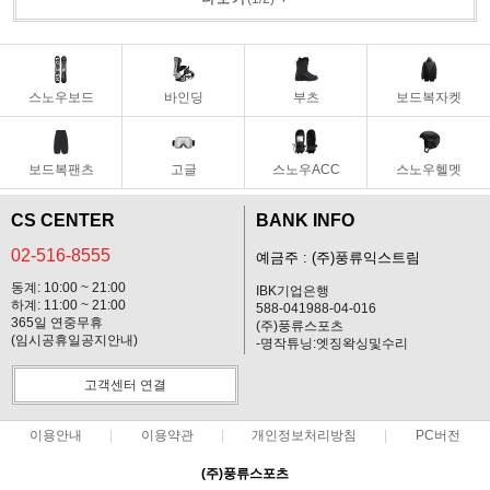
스노우보드
바인딩
부츠
보드복자켓
보드복팬츠
고글
스노우ACC
스노우헬멧
CS CENTER
BANK INFO
02-516-8555
예금주 : (주)풍류익스트림
동계: 10:00 ~ 21:00
IBK기업은행
하계: 11:00 ~ 21:00
588-041988-04-016
365일 연중무휴
(주)풍류스포츠
(임시공휴일공지안내)
-명작튜닝:엣징왁싱및수리
고객센터 연결
이용안내
이용약관
개인정보처리방침
PC버전
(주)풍류스포츠