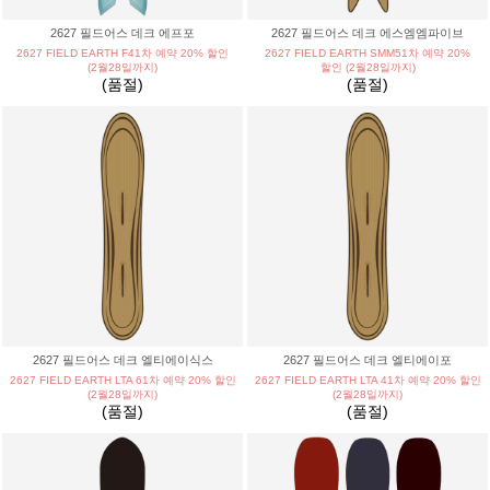
|
NITRO/나이트로
NOAH/노아
2627 필드어스 데크 에프포
2627 필드어스 데크 에스엠엠파이브
|
NOBILE/노빌레
NOMADIK/노매딕
2627 FIELD EARTH F41차 예약 20% 할인
2627 FIELD EARTH SMM51차 예약 20%
(2월28일까지)
할인 (2월28일까지)
(품절)
(품절)
|
NORTHWAVE/노스웨이브
NOVEMBER/노벰버
|
NUMBER/넘버
OAKLEY/오클리
|
OGASAKA/오가사카
OJK/오제이케이
|
REW/알이더블유
RICE28/라이스28
|
RIDE/라이드
SCOOTER/스쿠터
|
SP/에스피
SMITH/스미스
|
SALOMON/살로몬
SWANS/스완스
2627 필드어스 데크 엘티에이식스
2627 필드어스 데크 엘티에이포
2627 FIELD EARTH LTA 61차 예약 20% 할인
2627 FIELD EARTH LTA 41차 예약 20% 할인
(2월28일까지)
(2월28일까지)
|
UNION/유니온
VANS/반스
(품절)
(품절)
|
VIRUS/바이러스 보드
WRX/더블유알엑스
|
WINTERSTICK/윈터스틱