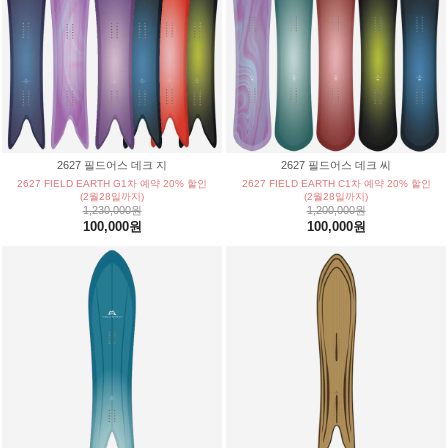
|
DRAKE/드레이크
ENGUARD/엔가드
|
EBS/이비에스
FANATIC / 파나틱
|
FASE/페이즈 바인딩
FIELD EARTH/필드어스
|
FLUX/플럭스
FNTC/에프앤티씨
2627 필드어스 데크 지
2627 필드어스 데크 씨
|
FORUM/포럼
GRAY/그레이
2627 FIELD EARTH G1차 예약 20% 할인
2627 FIELD EARTH C1차 예약 20% 할인
(2월28일까지)
(2월28일까지)
1,230,000원
1,200,000원
|
GIRO/지로
GT/지티
100,000원
100,000원
|
INTUITION/인투이션
JONES/존스
|
K2/케이투
KARNA/카르나
|
KESSLER/케슬러
LEVERAGE/레버리지
|
MDXONE/엠디엑스원
MTN ROCKSTAR/마운틴 락스타
|
MTN ROCKSTAR PLANB/마운틴 락스타 플랜비
MTN ROCKSTAR RAYS/마운틴 락스타 레이즈