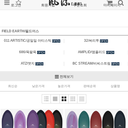
로그인
회원가입
주문조회
마이페이지
FIELD EARTH/필드어스
|
011 ARTISTIC/공일일 아티스틱
32/써리투
|
686/육팔육
AMPLID/앰플리드
|
ATZ/앳지
BC STREAM/비씨스트림
|
BURTON [AK]/버튼 에이케이
BURTON HARDGOOD/버튼 장비
전체보기
|
최신순
낮은가격
높은가격
BURTON SOFTGOOD/버튼 소프트굿
BURTON STEP ON/버튼 스텝온
판매순위
상품명
|
CAPITA/캐피타
CLEW/클루
|
DAKINE/다카인
DEELUXE/디럭스
|
DICE/다이스
DRAGON/드래곤