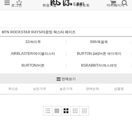
로그인
회원가입
주문조회
마이페이지
MTN ROCKSTAR RAYS/마운틴 락스타 레이즈
|
32/써리투
686/육팔육
|
AIRBLASTER/에어블라스터
BURTON [ak]/버튼 에이케이
|
BURTON/버튼
BSRABBIT/비에스래빗
|
DAKINE/다카인
DIMITO/디미토
전체보기
|
최신순
FORUM/포럼
낮은가격
높은가격
HELLOW/헬로우
판매순위
상품명
|
MTN ROCKSTAR/마운틴 락스타
MTN ROCKSTAR PLANB/마운틴 락스타 플랜비
|
MTN ROCKSTAR RAYS/마운틴 락스타 레이즈
NOMADIK/노메딕
|
OVYO/오비오
REW/알이더블유