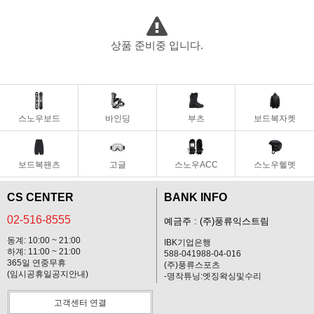
|
SPECIALGUEST/스페셜게스트
VOLCOM/볼컴
상품 준비중 입니다.
스노우보드
바인딩
부츠
보드복자켓
보드복팬츠
고글
스노우ACC
스노우헬멧
CS CENTER
BANK INFO
02-516-8555
예금주 : (주)풍류익스트림
동계: 10:00 ~ 21:00
IBK기업은행
하계: 11:00 ~ 21:00
588-041988-04-016
365일 연중무휴
(주)풍류스포츠
(임시공휴일공지안내)
-명작튜닝:엣징왁싱및수리
고객센터 연결