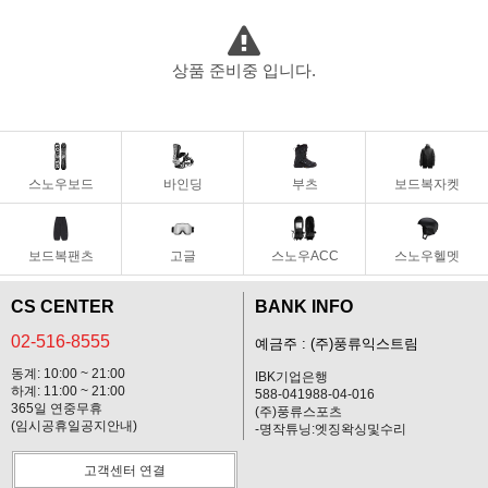
|
SPECIALGUEST/스페셜게스트
VOLCOM/볼컴
상품 준비중 입니다.
스노우보드
바인딩
부츠
보드복자켓
보드복팬츠
고글
스노우ACC
스노우헬멧
CS CENTER
BANK INFO
02-516-8555
예금주 : (주)풍류익스트림
동계: 10:00 ~ 21:00
IBK기업은행
하계: 11:00 ~ 21:00
588-041988-04-016
365일 연중무휴
(주)풍류스포츠
(임시공휴일공지안내)
-명작튜닝:엣징왁싱및수리
고객센터 연결