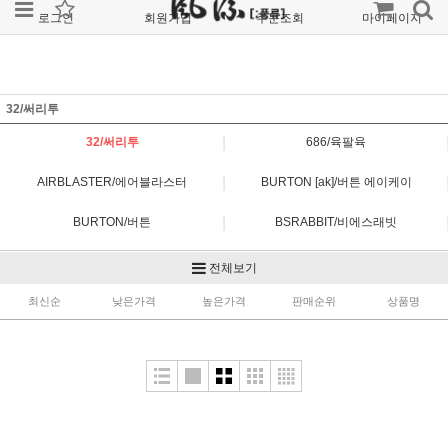
로그인
회원가입
주문조회
마이페이지
32/써리투
|
32/써리투
686/육팔육
|
AIRBLASTER/에어블라스터
BURTON [ak]/버튼 에이케이
|
BURTON/버튼
BSRABBIT/비에스래빗
|
DAKINE/다카인
DIMITO/디미토
전체보기
|
최신순
FORUM/포럼
낮은가격
높은가격
HELLOW/헬로우
판매순위
상품명
|
MTN ROCKSTAR/마운틴 락스타
MTN ROCKSTAR PLANB/마운틴 락스타 플랜비
|
MTN ROCKSTAR RAYS/마운틴 락스타 레이즈
NOMADIK/노메딕
|
OVYO/오비오
REW/알이더블유