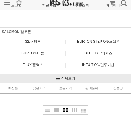
로그인
회원가입
주문조회
마이페이지
SALOMON/살로몬
|
32/써리투
BURTON STEP ON/스텝온
|
BURTON/버튼
DEELUXE/디럭스
|
FLUX/플럭스
INTUITION/인투이션
|
K2/케이투
NITRO/나이트로
전체보기
|
최신순
NORTHWAVE/노스웨이브
낮은가격
높은가격
POWERRIDE/파워라이드
판매순위
상품명
|
RIDE/라이드
SALOMON/살로몬
|
VANS/반스