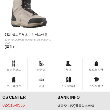
2324 살로몬 부츠 여성 비스타 듀얼 보아VINTAGE KHAKI/BLACK/TENDER YELLOW
2324 SALOMON WOMENS VISTA DUAL
BOA
(품절)
스노우보드
바인딩
부츠
보드복자켓
보드복팬츠
고글
스노우ACC
스노우헬멧
CS CENTER
BANK INFO
02-516-8555
예금주 : (주)풍류익스트림