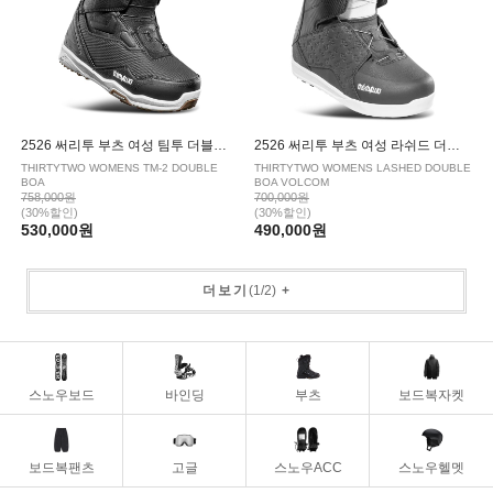
2526 써리투 부츠 여성 팀투 더블보아 BLACK
2526 써리투 부츠 여성 라쉬드 더블보아 볼컴 BLACK
THIRTYTWO WOMENS TM-2 DOUBLE
THIRTYTWO WOMENS LASHED DOUBLE
BOA
BOA VOLCOM
758,000원
700,000원
(30%할인)
(30%할인)
530,000원
490,000원
더보기
(
1
/
2
)
+
스노우보드
바인딩
부츠
보드복자켓
보드복팬츠
고글
스노우ACC
스노우헬멧