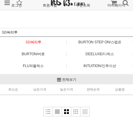
로그인
회원가입
주문조회
마이페이지
32/써리투
|
32/써리투
BURTON STEP ON/스텝온
|
BURTON/버튼
DEELUXE/디럭스
|
FLUX/플럭스
INTUITION/인투이션
|
K2/케이투
NITRO/나이트로
전체보기
|
최신순
NORTHWAVE/노스웨이브
낮은가격
높은가격
POWERRIDE/파워라이드
판매순위
상품명
|
RIDE/라이드
SALOMON/살로몬
|
VANS/반스