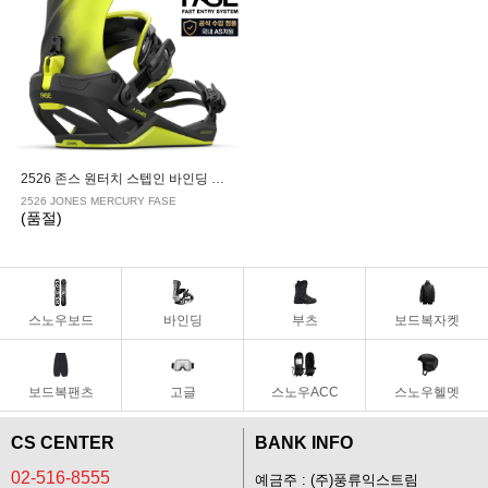
2526 존스 원터치 스텝인 바인딩 머큐리 페이즈 LIME ART
2526 JONES MERCURY FASE
(품절)
스노우보드
바인딩
부츠
보드복자켓
보드복팬츠
고글
스노우ACC
스노우헬멧
CS CENTER
BANK INFO
02-516-8555
예금주 : (주)풍류익스트림