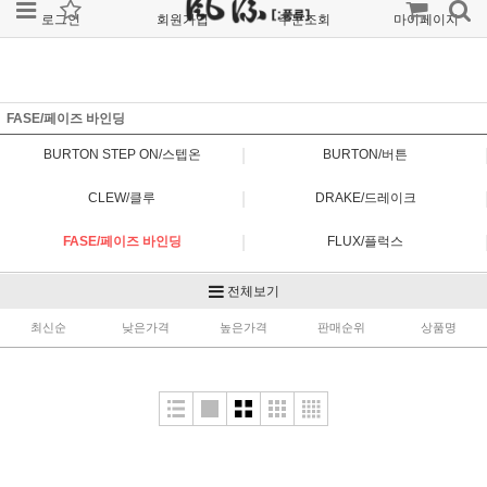
로그인
회원가입
주문조회
마이페이지
FASE/페이즈 바인딩
|
BURTON STEP ON/스텝온
BURTON/버튼
|
CLEW/클루
DRAKE/드레이크
|
FASE/페이즈 바인딩
FLUX/플럭스
|
NOW/나우
OJK/오제이케이
전체보기
|
최신순
RIDE/라이드
낮은가격
높은가격
SALOMON/살로몬
판매순위
상품명
|
SP/에스피
UNION/유니온
|
YES/예스
PLATEPIA/플레이트피아