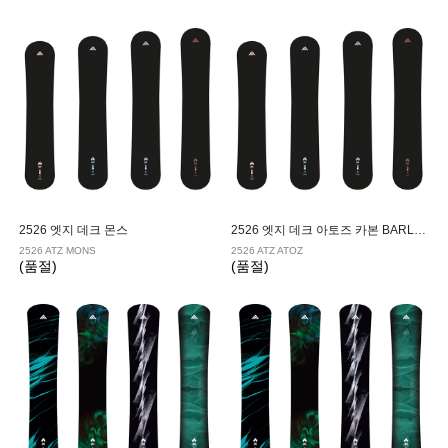
|
KESSLER/케슬러
LEVERAGE/레버리지
|
NITRO/나이트로
NOAH/노아
|
NOBILE/노빌레
NOVEMBER/노벰버
|
NUMBER/넘버
OES/오이에스
|
OGASAKA/오가사카
PLUTONIUM/플루토늄
|
PUBLIC/퍼블릭
RICE28/라이스28
2526 엣지 데크 몬스
2526 엣지 데크 아토즈 카본 BARLEY MUHLY
2526 ATZ MONS
2526 ATZ ATOZ
|
SALOMON/살로몬
SKIATE/스키에이트
(품절)
(품절)
|
VIRUS/바이러스
YES/예스
|
YONEX/요넥스
WRX/더블유알엑스
|
WASD/와드
UKIYO/유키오