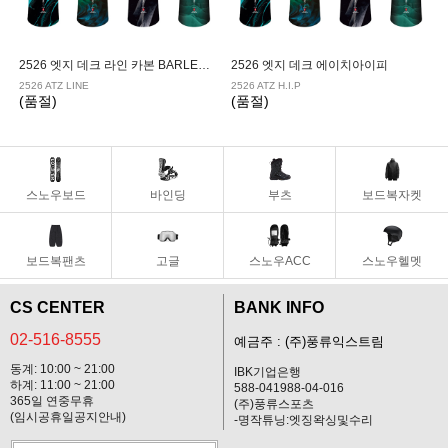
2526 엣지 데크 라인 카본 BARLEY MUHLY
2526 엣지 데크 에이치아이피
2526 ATZ LINE
2526 ATZ H.I.P
(품절)
(품절)
스노우보드
바인딩
부츠
보드복자켓
보드복팬츠
고글
스노우ACC
스노우헬멧
CS CENTER
BANK INFO
02-516-8555
예금주 : (주)풍류익스트림
동계: 10:00 ~ 21:00
IBK기업은행
하계: 11:00 ~ 21:00
588-041988-04-016
365일 연중무휴
(주)풍류스포츠
(임시공휴일공지안내)
-명작튜닝:엣징왁싱및수리