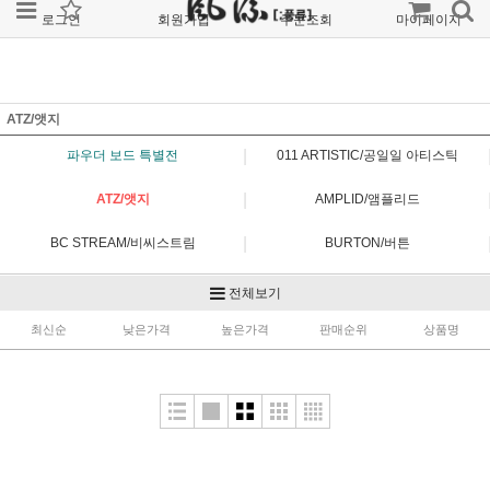
로그인
회원가입
주문조회
마이페이지
ATZ/앳지
|
파우더 보드 특별전
011 ARTISTIC/공일일 아티스틱
|
ATZ/앳지
AMPLID/앰플리드
|
BC STREAM/비씨스트림
BURTON/버튼
|
CAPITA/캐피타
ENGUARD/엔가드
전체보기
|
최신순
FIELD EARTH/필드어스
낮은가격
높은가격
판매순위
FLUX/플럭스
상품명
|
FNTC/에프앤티씨
FORUM/포럼
|
GENTEMSTICK/겐템스틱
GRAY/그레이
|
GT/지티
JONES/존스